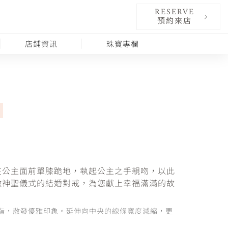
RESERVE
預約來店
店鋪資訊
珠寶專欄
在公主面前單膝跪地，執起公主之手親吻，以此
徵神聖儀式的結婚對戒，為您獻上幸福滿滿的故
指，散發優雅印象。延伸向中央的線條寬度減縮，更