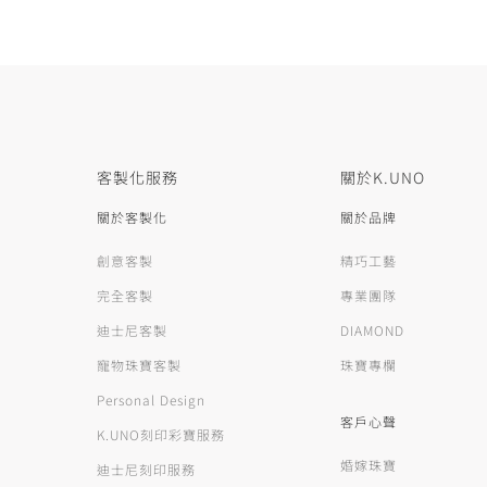
客製化服務
關於K.UNO
關於客製化
關於品牌
創意客製
精巧工藝
完全客製
專業團隊
迪士尼客製
DIAMOND
寵物珠寶客製
珠寶專欄
Personal Design
客戶心聲
K.UNO刻印彩寶服務
婚嫁珠寶
迪士尼刻印服務