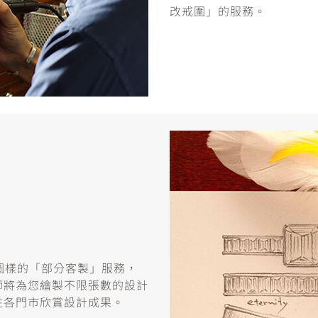
改戒圍」的服務。
或圖樣的「部分客製」服務，
師將為您繪製不限張數的設計
往各門市欣賞設計成果。