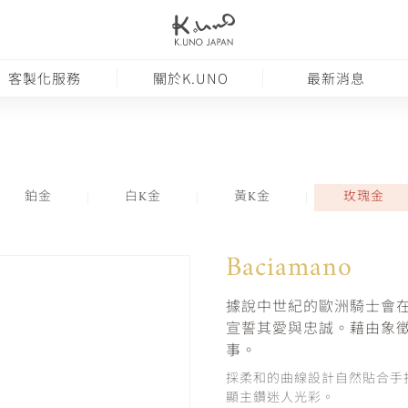
客製化服務
關於K.UNO
最新消息
鉑金
白K金
黃K金
玫瑰金
Baciamano
據說中世紀的歐洲騎士會
宣誓其愛與忠誠。藉由象
事。
採柔和的曲線設計自然貼合手
顯主鑽迷人光彩。