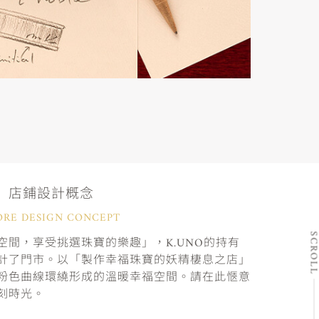
店鋪設計概念
ORE DESIGN CONCEPT
SCRO
間，享受挑選珠寶的樂趣」，K.UNO的持有
計了門市。以「製作幸福珠寶的妖精棲息之店」
粉色曲線環繞形成的溫暖幸福空間。請在此愜意
刻時光。