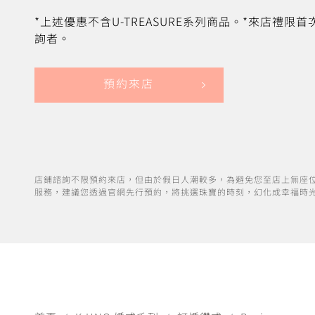
*上述優惠不含U-TREASURE系列商品。*來店禮限
詢者。
預約來店
店鋪諮詢不限預約來店，但由於假日人潮較多，為避免您至店上無座
服務，建議您透過官網先行預約，將挑選珠寶的時刻，幻化成幸福時