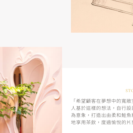
ST
「希望顧客在夢想中的寬敞空
人基於這樣的想法，自行設
為意象，打造出由柔和鮭魚
地享用茶飲，度過愉悅的片