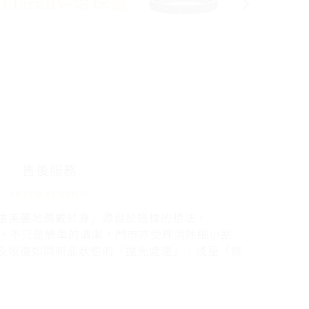
Eternity-滾珠邊
售後服務
AFTER SERVICE
遠美麗地佩戴於身」源自於這樣的想法，
固。不只是簡單的清潔，門市亦受理消除細小刮
及恢復如同新品狀態的「拋光處理」，或是「修