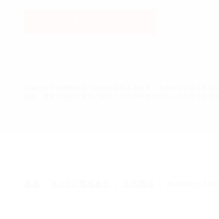
預約來店
店鋪諮詢不限預約來店，但由於假日人潮較多，為避免您至店上無座
服務，建議您透過官網先行預約，將挑選珠寶的時刻，幻化成幸福時
首頁
K.UNO 婚戒系列
永恆婚戒
Arabesco Eter