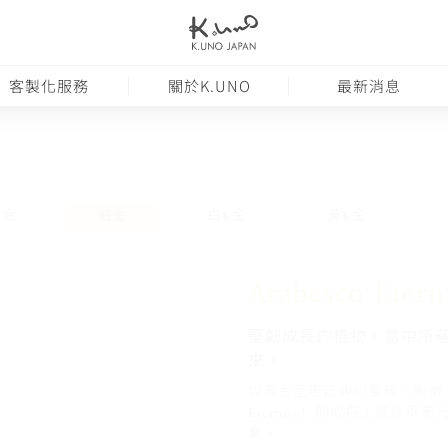
客製化服務
關於K.UNO
最新消息
組合
鉑金
白K金
黃K金
Arabesco Etern
堅韌成長的植物。當中所
來。
以黃金呈現延伸的蔓藤，象徵「成
Eternity）的戒指上綻放
寶。