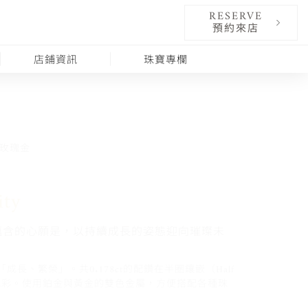
RESERVE
預約來店
店鋪資訊
珠寶專欄
玫瑰金
ity
蘊含的心願是，以持續成長的姿態迎向璀璨未
長、繁榮」。共0.178ct的配鑽在半圈鑲嵌（Half
華麗光彩。使用鉑金與黃金的雙色金屬，方便搭配各種珠