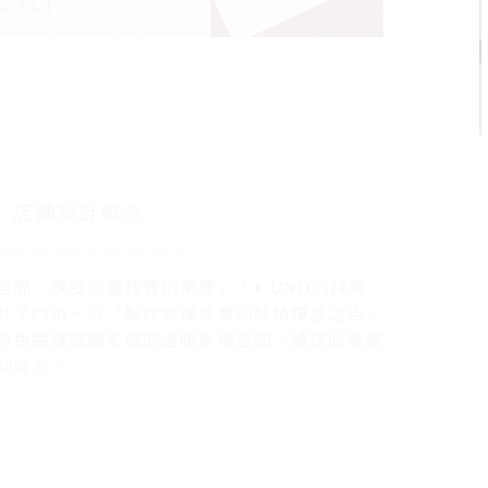
店鋪設計概念
ORE DESIGN CONCEPT
間，享受挑選珠寶的樂趣」，K.UNO的持有
計了門市。以「製作幸福珠寶的妖精棲息之店」
粉色曲線環繞形成的溫暖幸福空間。請在此愜意
刻時光。