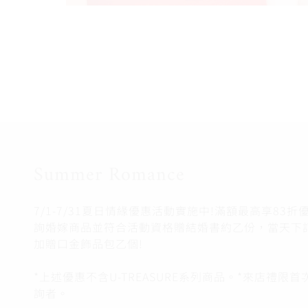
Summer Romance
7/1-7/31夏日情緣優惠活動實施中!滿額最高享83
詢婚嫁商品並符合活動資格贈結婚書約乙份，當天下
加贈口金飾品包乙個!
*上述優惠不含U-TREASURE系列商品。*來店禮限
詢者。