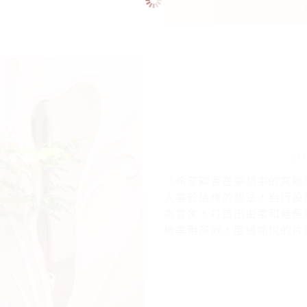
ST
「希望顧客在夢想中的寬敞空
人基於這樣的想法，自行設
為意象，打造出由柔和鮭魚
地享用茶飲，度過愉悅的片