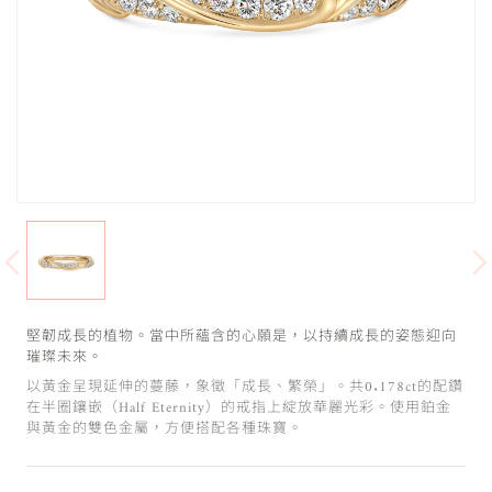
堅韌成長的植物。當中所蘊含的心願是，以持續成長的姿態迎向
璀璨未來。
以黃金呈現延伸的蔓藤，象徵「成長、繁榮」。共0.178ct的配鑽
在半圈鑲嵌（Half Eternity）的戒指上綻放華麗光彩。使用鉑金
與黃金的雙色金屬，方便搭配各種珠寶。