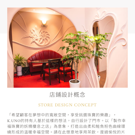
店鋪設計概念
STORE DESIGN CONCEPT
「希望顧客在夢想中的寬敞空間，享受挑選珠寶的樂趣」，
K.UNO的持有人基於這樣的想法，自行設計了門市。以「製作幸
福珠寶的妖精棲息之店」為意象，打造出由柔和鮭魚粉色曲線環
繞形成的溫暖幸福空間。請在此愜意地享用茶飲，度過愉悅的片