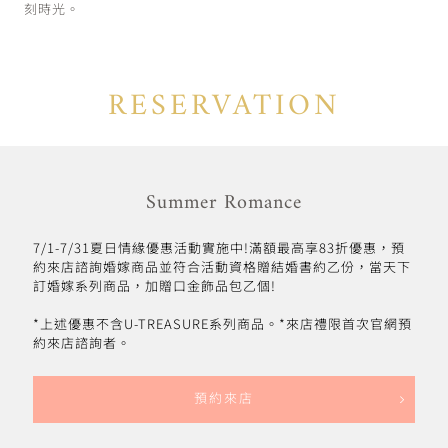
刻時光。
RESERVATION
Summer Romance
7/1-7/31夏日情緣優惠活動實施中!滿額最高享83折優惠，預
約來店諮詢婚嫁商品並符合活動資格贈結婚書約乙份，當天下
訂婚嫁系列商品，加贈口金飾品包乙個!
*上述優惠不含U-TREASURE系列商品。*來店禮限首次官網預
約來店諮詢者。
預約來店