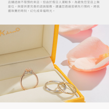
店鋪諮詢不限預約來店，但由於假日人潮較多，為避免您至店上無
座位，與提供更完善的諮詢服務，建議您透過官網先行預約，將挑
選珠寶的時刻，幻化成幸福時光。