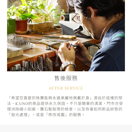
售後服務
AFTER SERVICE
「希望您喜愛的珠寶能夠永遠美麗地佩戴於身」源自於這樣的想
法，K.UNO的商品提供永久保固。不只是簡單的清潔，門市亦受
理消除細小刮痕、寶石鬆脫等的檢查，以及恢復如同新品狀態的
「拋光處理」，或是「修改戒圍」的服務。