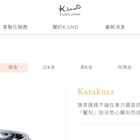
客製化服務
關於K.UNO
最新消息
鉑金
白K金
黃K金
玫瑰金
Karakusa
唐草圖樣不論在東方還是
「鑿刻」技法悉心雕刻而