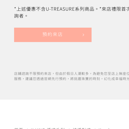
*上述優惠不含U-TREASURE系列商品。*來店禮限
詢者。
預約來店
店鋪諮詢不限預約來店，但由於假日人潮較多，為避免您至店上無座
服務，建議您透過官網先行預約，將挑選珠寶的時刻，幻化成幸福時