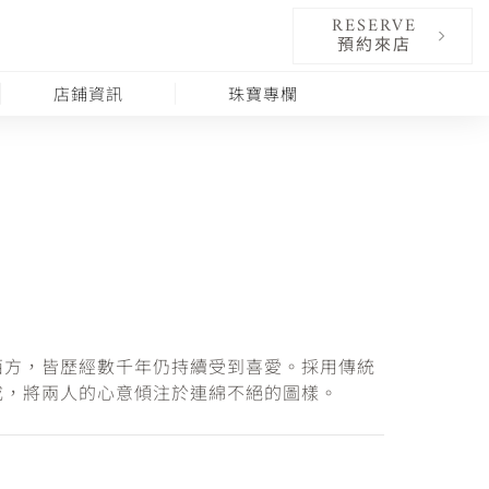
RESERVE
預約來店
店鋪資訊
珠寶專欄
西方，皆歷經數千年仍持續受到喜愛。採用傳統
成，將兩人的心意傾注於連綿不絕的圖樣。