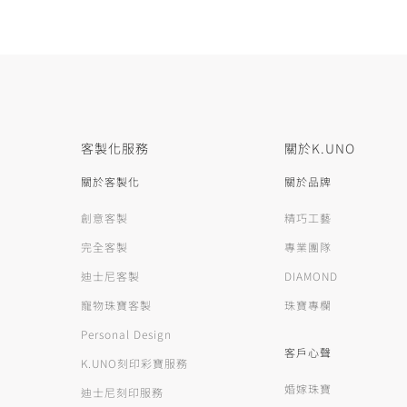
客製化服務
關於K.UNO
關於客製化
關於品牌
創意客製
精巧工藝
完全客製
專業團隊
迪士尼客製
DIAMOND
寵物珠寶客製
珠寶專欄
Personal Design
客戶心聲
K.UNO刻印彩寶服務
婚嫁珠寶
迪士尼刻印服務