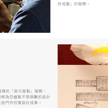
改戒圍」的服務。
或圖樣的「部分客製」服務，
師將為您繪製不限張數的設計
往各門市欣賞設計成果。