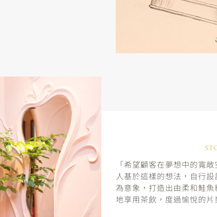
ST
「希望顧客在夢想中的寬敞空
人基於這樣的想法，自行設
為意象，打造出由柔和鮭魚
地享用茶飲，度過愉悅的片