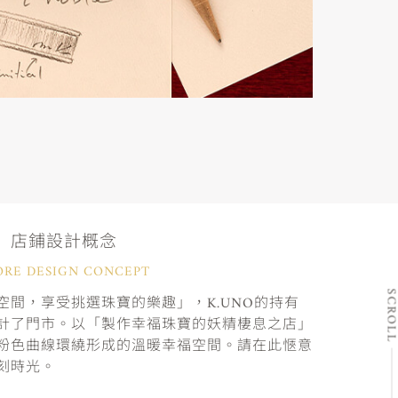
店鋪設計概念
ORE DESIGN CONCEPT
SCRO
間，享受挑選珠寶的樂趣」，K.UNO的持有
計了門市。以「製作幸福珠寶的妖精棲息之店」
粉色曲線環繞形成的溫暖幸福空間。請在此愜意
刻時光。