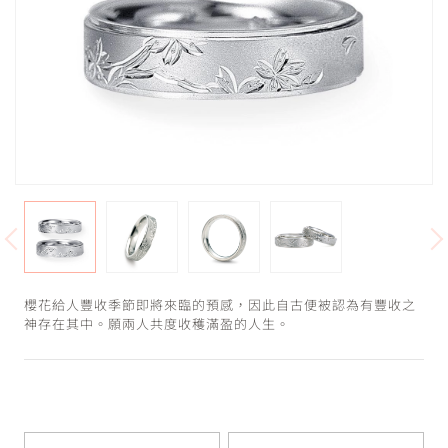
櫻花給人豐收季節即將來臨的預感，因此自古便被認為有豐收之
神存在其中。願兩人共度收穫滿盈的人生。