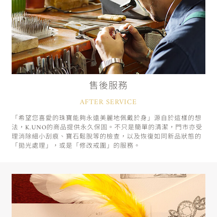
售後服務
AFTER SERVICE
「希望您喜愛的珠寶能夠永遠美麗地佩戴於身」源自於這樣的想
法，K.UNO的商品提供永久保固。不只是簡單的清潔，門市亦受
理消除細小刮痕、寶石鬆脫等的檢查，以及恢復如同新品狀態的
「拋光處理」，或是「修改戒圍」的服務。