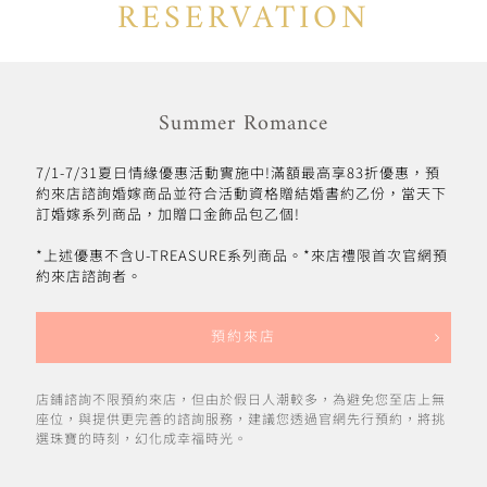
RESERVATION
Summer Romance
7/1-7/31夏日情緣優惠活動實施中!滿額最高享83折優惠，預
約來店諮詢婚嫁商品並符合活動資格贈結婚書約乙份，當天下
訂婚嫁系列商品，加贈口金飾品包乙個!
*上述優惠不含U-TREASURE系列商品。*來店禮限首次官網預
約來店諮詢者。
預約來店
店鋪諮詢不限預約來店，但由於假日人潮較多，為避免您至店上無
座位，與提供更完善的諮詢服務，建議您透過官網先行預約，將挑
選珠寶的時刻，幻化成幸福時光。