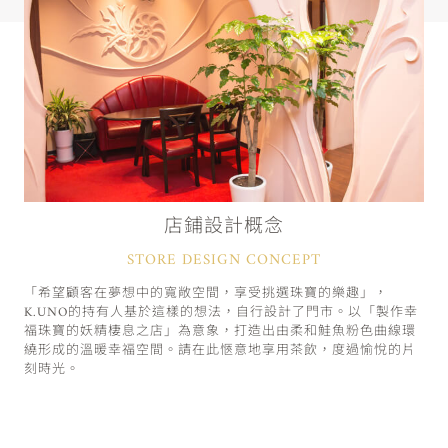
店鋪設計概念
STORE DESIGN CONCEPT
「希望顧客在夢想中的寬敞空間，享受挑選珠寶的樂趣」，
K.UNO的持有人基於這樣的想法，自行設計了門市。以「製作幸
福珠寶的妖精棲息之店」為意象，打造出由柔和鮭魚粉色曲線環
繞形成的溫暖幸福空間。請在此愜意地享用茶飲，度過愉悅的片
刻時光。