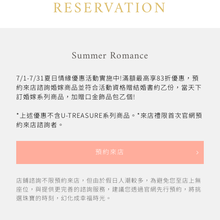
RESERVATION
Summer Romance
7/1-7/31夏日情緣優惠活動實施中!滿額最高享83折優惠，預
約來店諮詢婚嫁商品並符合活動資格贈結婚書約乙份，當天下
訂婚嫁系列商品，加贈口金飾品包乙個!
*上述優惠不含U-TREASURE系列商品。*來店禮限首次官網預
約來店諮詢者。
預約來店
店鋪諮詢不限預約來店，但由於假日人潮較多，為避免您至店上無
座位，與提供更完善的諮詢服務，建議您透過官網先行預約，將挑
選珠寶的時刻，幻化成幸福時光。