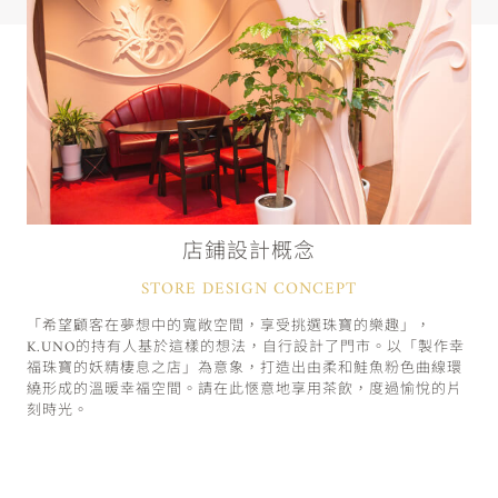
店鋪設計概念
STORE DESIGN CONCEPT
「希望顧客在夢想中的寬敞空間，享受挑選珠寶的樂趣」，
K.UNO的持有人基於這樣的想法，自行設計了門市。以「製作幸
福珠寶的妖精棲息之店」為意象，打造出由柔和鮭魚粉色曲線環
繞形成的溫暖幸福空間。請在此愜意地享用茶飲，度過愉悅的片
刻時光。