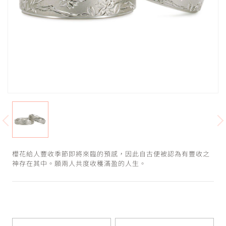
櫻花給人豐收季節即將來臨的預感，因此自古便被認為有豐收之
神存在其中。願兩人共度收穫滿盈的人生。