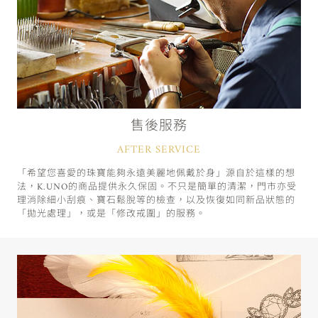
售後服務
AFTER SERVICE
「希望您喜愛的珠寶能夠永遠美麗地佩戴於身」源自於這樣的想
法，K.UNO的商品提供永久保固。不只是簡單的清潔，門市亦受
理消除細小刮痕、寶石鬆脫等的檢查，以及恢復如同新品狀態的
「拋光處理」，或是「修改戒圍」的服務。