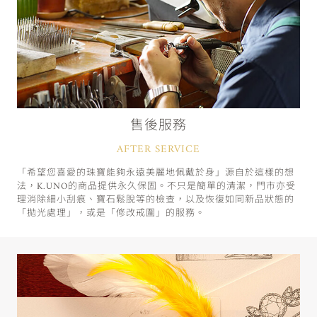
售後服務
AFTER SERVICE
「希望您喜愛的珠寶能夠永遠美麗地佩戴於身」源自於這樣的想
法，K.UNO的商品提供永久保固。不只是簡單的清潔，門市亦受
理消除細小刮痕、寶石鬆脫等的檢查，以及恢復如同新品狀態的
「拋光處理」，或是「修改戒圍」的服務。