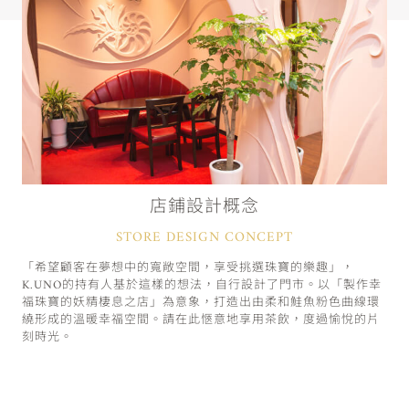
店鋪設計概念
STORE DESIGN CONCEPT
「希望顧客在夢想中的寬敞空間，享受挑選珠寶的樂趣」，
K.UNO的持有人基於這樣的想法，自行設計了門市。以「製作幸
福珠寶的妖精棲息之店」為意象，打造出由柔和鮭魚粉色曲線環
繞形成的溫暖幸福空間。請在此愜意地享用茶飲，度過愉悅的片
刻時光。