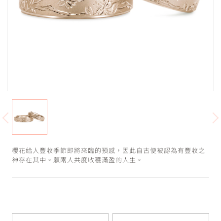
櫻花給人豐收季節即將來臨的預感，因此自古便被認為有豐收之
神存在其中。願兩人共度收穫滿盈的人生。