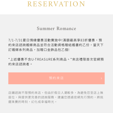
RESERVATION
Summer Romance
7/1-7/31夏日情緣優惠活動實施中!滿額最高享83折優惠，預
約來店諮詢婚嫁商品並符合活動資格贈結婚書約乙份，當天下
訂婚嫁系列商品，加贈口金飾品包乙個!
*上述優惠不含U-TREASURE系列商品。*來店禮限首次官網預
約來店諮詢者。
預約來店
店鋪諮詢不限預約來店，但由於假日人潮較多，為避免您至店上無
座位，與提供更完善的諮詢服務，建議您透過官網先行預約，將挑
選珠寶的時刻，幻化成幸福時光。