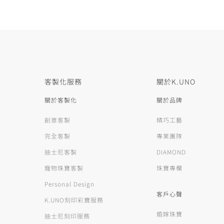
客製化服務
關於K.UNO
關於客製化
關於品牌
創意客製
精巧工藝
完全客製
專業團隊
迪士尼客製
DIAMOND
寵物珠寶客製
珠寶專欄
Personal Design
客戶心聲
K.UNO刻印彩寶服務
婚嫁珠寶
迪士尼刻印服務