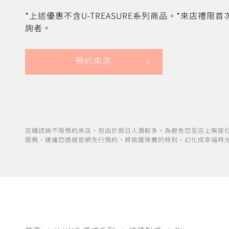
*上述優惠不含U-TREASURE系列商品。*來店禮限
詢者。
預約來店
店鋪諮詢不限預約來店，但由於假日人潮較多，為避免您至店上無座
服務，建議您透過官網先行預約，將挑選珠寶的時刻，幻化成幸福時