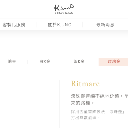
客製化服務
關於K.UNO
最新消息
鉑金
白K金
黃K金
玫瑰金
Ritmare
滾珠邊連綿不絕地延續，
來的路標。
採用古董首飾技法「滾珠邊」
打出無數滾珠。