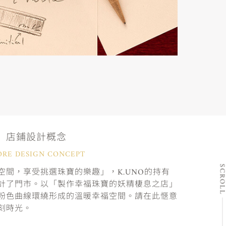
店鋪設計概念
ORE DESIGN CONCEPT
SCRO
間，享受挑選珠寶的樂趣」，K.UNO的持有
計了門市。以「製作幸福珠寶的妖精棲息之店」
粉色曲線環繞形成的溫暖幸福空間。請在此愜意
刻時光。