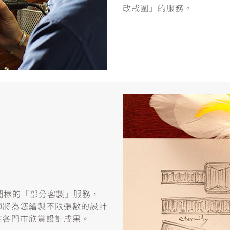
改戒圍」的服務。
或圖樣的「部分客製」服務，
師將為您繪製不限張數的設計
往各門市欣賞設計成果。