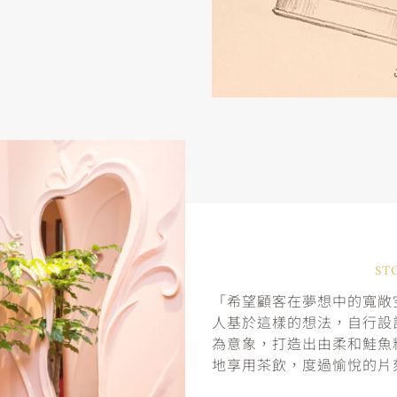
ST
「希望顧客在夢想中的寬敞空
人基於這樣的想法，自行設
為意象，打造出由柔和鮭魚
地享用茶飲，度過愉悅的片