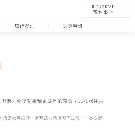
RESERVE
預約來店
店鋪資訊
珠寶專欄
呈現兩人今後刻畫積累歲月的意象，成為通往未
，成就經典設計。唯有技術精湛的工匠能一一悉心敲