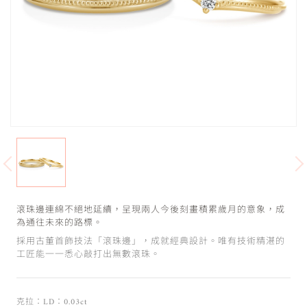
滾珠邊連綿不絕地延續，呈現兩人今後刻畫積累歲月的意象，成
為通往未來的路標。
採用古董首飾技法「滾珠邊」，成就經典設計。唯有技術精湛的
工匠能一一悉心敲打出無數滾珠。
克拉：LD：0.03ct