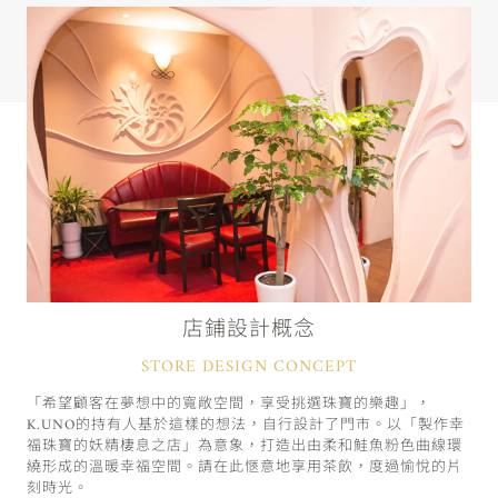
店鋪設計概念
STORE DESIGN CONCEPT
「希望顧客在夢想中的寬敞空間，享受挑選珠寶的樂趣」，
K.UNO的持有人基於這樣的想法，自行設計了門市。以「製作幸
福珠寶的妖精棲息之店」為意象，打造出由柔和鮭魚粉色曲線環
繞形成的溫暖幸福空間。請在此愜意地享用茶飲，度過愉悅的片
刻時光。