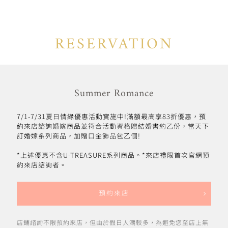
RESERVATION
Summer Romance
7/1-7/31夏日情緣優惠活動實施中!滿額最高享83折優惠，預
約來店諮詢婚嫁商品並符合活動資格贈結婚書約乙份，當天下
訂婚嫁系列商品，加贈口金飾品包乙個!
*上述優惠不含U-TREASURE系列商品。*來店禮限首次官網預
約來店諮詢者。
預約來店
店鋪諮詢不限預約來店，但由於假日人潮較多，為避免您至店上無