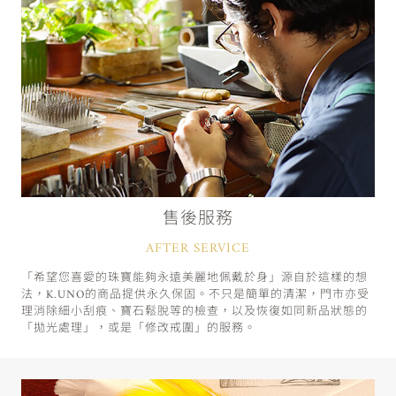
售後服務
AFTER SERVICE
「希望您喜愛的珠寶能夠永遠美麗地佩戴於身」源自於這樣的想
法，K.UNO的商品提供永久保固。不只是簡單的清潔，門市亦受
理消除細小刮痕、寶石鬆脫等的檢查，以及恢復如同新品狀態的
「拋光處理」，或是「修改戒圍」的服務。