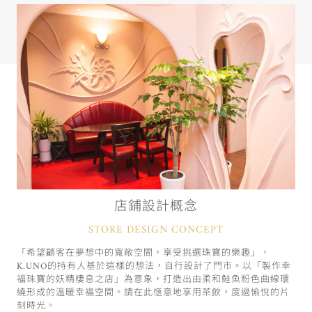
店鋪設計概念
STORE DESIGN CONCEPT
「希望顧客在夢想中的寬敞空間，享受挑選珠寶的樂趣」，
K.UNO的持有人基於這樣的想法，自行設計了門市。以「製作幸
福珠寶的妖精棲息之店」為意象，打造出由柔和鮭魚粉色曲線環
繞形成的溫暖幸福空間。請在此愜意地享用茶飲，度過愉悅的片
刻時光。