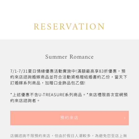
RESERVATION
Summer Romance
7/1-7/31夏日情緣優惠活動實施中!滿額最高享83折優惠，預
約來店諮詢婚嫁商品並符合活動資格贈結婚書約乙份，當天下
訂婚嫁系列商品，加贈口金飾品包乙個!
*上述優惠不含U-TREASURE系列商品。*來店禮限首次官網預
約來店諮詢者。
預約來店
店鋪諮詢不限預約來店，但由於假日人潮較多，為避免您至店上無