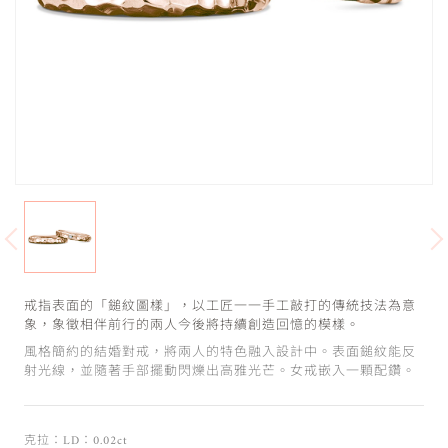
戒指表面的「鎚紋圖樣」，以工匠一一手工敲打的傳統技法為意
象，象徵相伴前行的兩人今後將持續創造回憶的模樣。
風格簡約的結婚對戒，將兩人的特色融入設計中。表面鎚紋能反
射光線，並隨著手部擺動閃爍出高雅光芒。女戒嵌入一顆配鑽。
克拉：LD：0.02ct