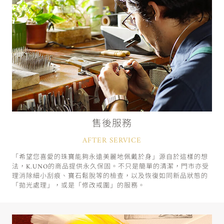
售後服務
AFTER SERVICE
「希望您喜愛的珠寶能夠永遠美麗地佩戴於身」源自於這樣的想
法，K.UNO的商品提供永久保固。不只是簡單的清潔，門市亦受
理消除細小刮痕、寶石鬆脫等的檢查，以及恢復如同新品狀態的
「拋光處理」，或是「修改戒圍」的服務。