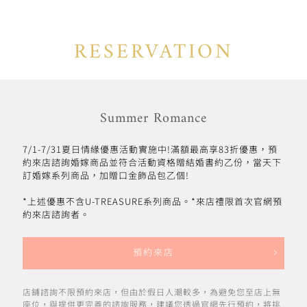
RESERVATION
Summer Romance
7/1-7/31夏日情緣優惠活動實施中!滿額最高享83折優惠，預
約來店諮詢婚嫁商品並符合活動資格贈結婚書約乙份，當天下
訂婚嫁系列商品，加贈口金飾品包乙個!
*上述優惠不含U-TREASURE系列商品。*來店禮限首次官網預
約來店諮詢者。
預約來店
店鋪諮詢不限預約來店，但由於假日人潮較多，為避免您至店上無
座位，與提供更完善的諮詢服務，建議您透過官網先行預約，將挑