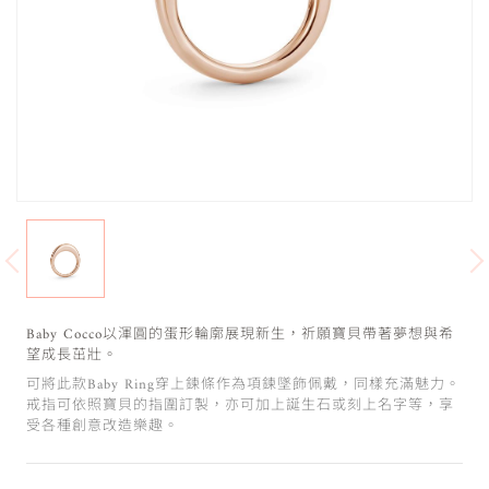
Baby Cocco以渾圓的蛋形輪廓展現新生，祈願寶貝帶著夢想與希
望成長茁壯。
可將此款Baby Ring穿上鍊條作為項鍊墜飾佩戴，同樣充滿魅力。
戒指可依照寶貝的指圍訂製，亦可加上誕生石或刻上名字等，享
受各種創意改造樂趣。