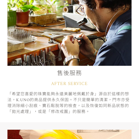
售後服務
AFTER SERVICE
「希望您喜愛的珠寶能夠永遠美麗地佩戴於身」源自於這樣的想
法，K.UNO的商品提供永久保固。不只是簡單的清潔，門市亦受
理消除細小刮痕、寶石鬆脫等的檢查，以及恢復如同新品狀態的
「拋光處理」，或是「修改戒圍」的服務。