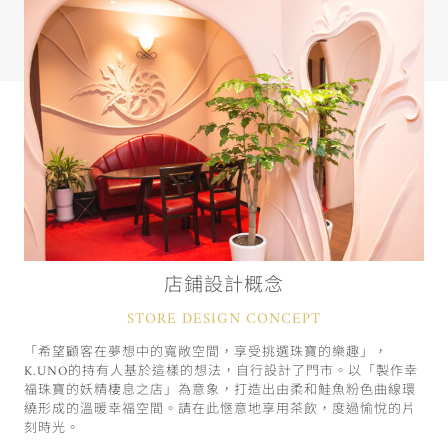
店鋪設計概念
STORE DESIGN CONCEPT
「希望顧客在夢想中的寬敞空間，享受挑選珠寶的樂趣」，
K.UNO的持有人基於這樣的想法，自行設計了門市。以「製作幸
福珠寶的妖精棲息之店」為意象，打造出由柔和鮭魚粉色曲線環
繞形成的溫暖幸福空間。請在此愜意地享用茶飲，度過愉悅的片
刻時光。