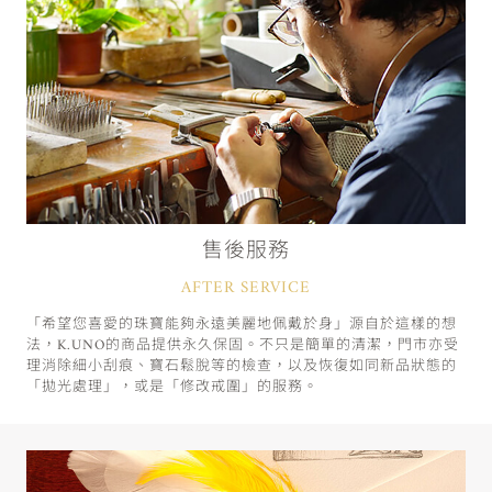
售後服務
AFTER SERVICE
「希望您喜愛的珠寶能夠永遠美麗地佩戴於身」源自於這樣的想
法，K.UNO的商品提供永久保固。不只是簡單的清潔，門市亦受
理消除細小刮痕、寶石鬆脫等的檢查，以及恢復如同新品狀態的
「拋光處理」，或是「修改戒圍」的服務。