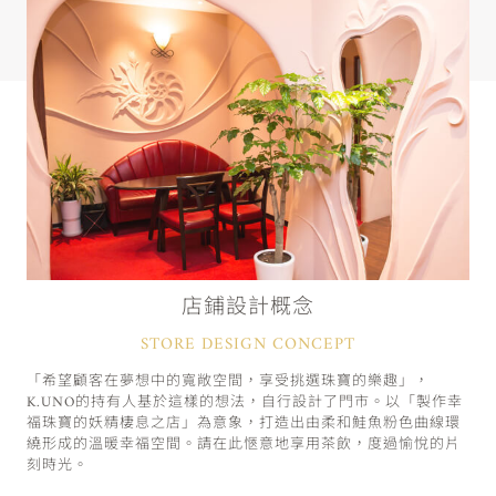
店鋪設計概念
STORE DESIGN CONCEPT
「希望顧客在夢想中的寬敞空間，享受挑選珠寶的樂趣」，
K.UNO的持有人基於這樣的想法，自行設計了門市。以「製作幸
福珠寶的妖精棲息之店」為意象，打造出由柔和鮭魚粉色曲線環
繞形成的溫暖幸福空間。請在此愜意地享用茶飲，度過愉悅的片
刻時光。