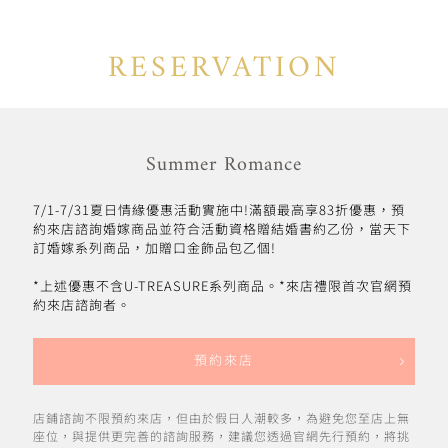
RESERVATION
Summer Romance
7/1-7/31夏日情緣優惠活動實施中!滿額最高享83折優惠，預
約來店諮詢婚嫁商品並符合活動資格贈結婚書約乙份，當天下
訂婚嫁系列商品，加贈口金飾品包乙個!
*上述優惠不含U-TREASURE系列商品。*來店禮限首次官網預
約來店諮詢者。
預約來店
店鋪諮詢不限預約來店，但由於假日人潮較多，為避免您至店上無
座位，與提供更完善的諮詢服務，建議您透過官網先行預約，將挑