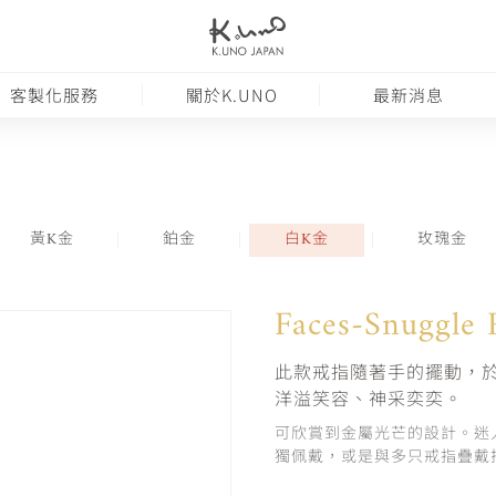
客製化服務
關於K.UNO
最新消息
黃K金
鉑金
白K金
玫瑰金
Faces-Snuggle 
此款戒指隨著手的擺動，於
洋溢笑容、神采奕奕。
可欣賞到金屬光芒的設計。迷
獨佩戴，或是與多只戒指疊戴