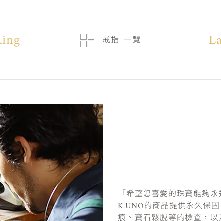
Ring
La
戒指
一覽
「希望您喜愛的珠寶能夠永
K.UNO的商品提供永久保
痕、寶石鬆脫等的檢查，以