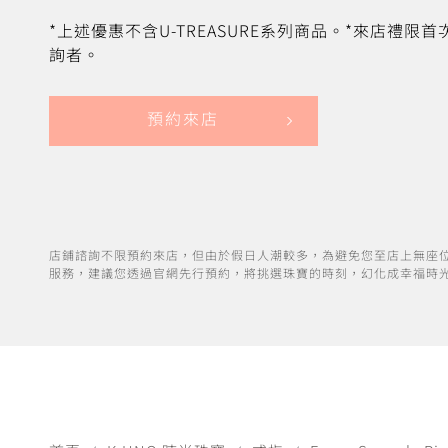
*上述優惠不含U-TREASURE系列商品。*來店禮限
詢者。
預約來店
店鋪諮詢不限預約來店，但由於假日人潮較多，為避免您至店上無座
服務，建議您透過官網先行預約，將挑選珠寶的時刻，幻化成幸福時