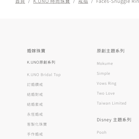
首頁
K.UNO 時尚珠寶
戒指
Faces-Snuggle Ri
婚嫁珠寶
原創主題系列
K.UNO原創系列
Mokume
Simple
K.UNO Bridal Top
Vows Ring
訂婚鑽戒
Two Love
結婚對戒
Taiwan Limited
結婚套戒
永恆婚戒
Disney 主題系列
客製化珠寶
Pooh
手作婚戒