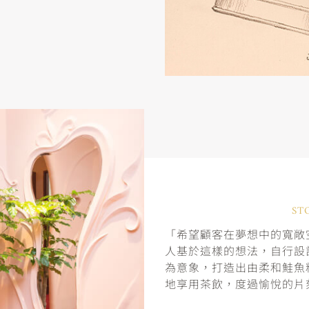
ST
「希望顧客在夢想中的寬敞空
人基於這樣的想法，自行設
為意象，打造出由柔和鮭魚
地享用茶飲，度過愉悅的片