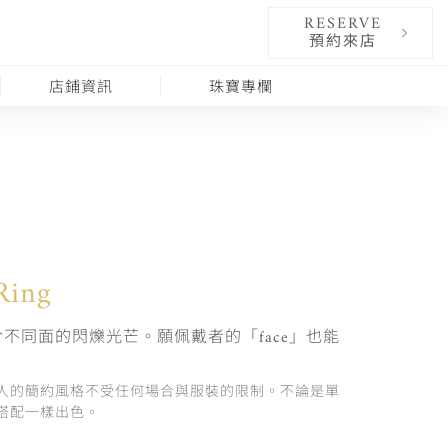
RESERVE
預約來店
店鋪資訊
珠寶專欄
Ring
不同面的閃爍光芒。願佩戴者的「face」也能
人的簡約風格不受任何場合與服裝的限制。不論是單
搭配一樣出色。