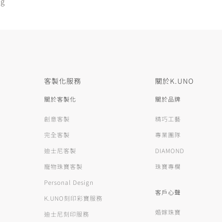
ng
客製化服務
關於K.UNO
關於客製化
關於品牌
創意客製
精巧工藝
完全客製
專業團隊
迪士尼客製
DIAMOND
寵物珠寶客製
珠寶專欄
Personal Design
客戶心聲
K.UNO刻印彩寶服務
婚嫁珠寶
迪士尼刻印服務