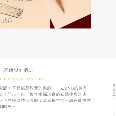
店鋪設計概念
ORE DESIGN CONCEPT
SCRO
間，享受挑選珠寶的樂趣」，K.UNO的持有
計了門市。以「製作幸福珠寶的妖精棲息之店」
粉色曲線環繞形成的溫暖幸福空間。請在此愜意
刻時光。