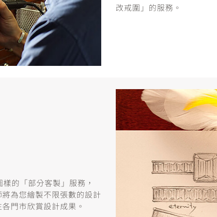
改戒圍」的服務。
或圖樣的「部分客製」服務，
師將為您繪製不限張數的設計
往各門市欣賞設計成果。