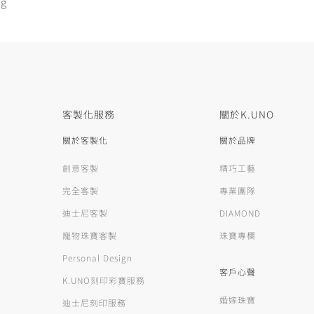
ng
客製化服務
關於K.UNO
關於客製化
關於品牌
創意客製
精巧工藝
完全客製
專業團隊
迪士尼客製
DIAMOND
寵物珠寶客製
珠寶專欄
Personal Design
客戶心聲
K.UNO刻印彩寶服務
婚嫁珠寶
迪士尼刻印服務