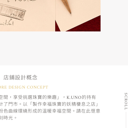
店鋪設計概念
ORE DESIGN CONCEPT
SCRO
間，享受挑選珠寶的樂趣」，K.UNO的持有
計了門市。以「製作幸福珠寶的妖精棲息之店」
粉色曲線環繞形成的溫暖幸福空間。請在此愜意
刻時光。