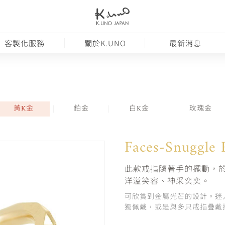
客製化服務
關於K.UNO
最新消息
黃K金
鉑金
白K金
玫瑰金
Faces-Snuggle 
此款戒指隨著手的擺動，於
洋溢笑容、神采奕奕。
可欣賞到金屬光芒的設計。迷
獨佩戴，或是與多只戒指疊戴