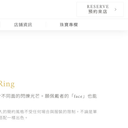
RESERVE
預約來店
店鋪資訊
珠寶專欄
Ring
不同面的閃爍光芒。願佩戴者的「face」也能
人的簡約風格不受任何場合與服裝的限制。不論是單
搭配一樣出色。