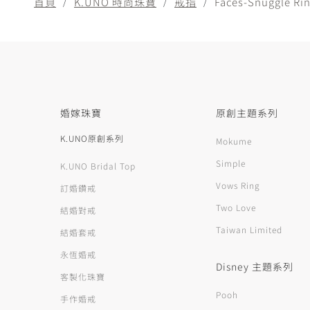
首頁
K.UNO 時尚珠寶
戒指
Faces-Snuggle Ri
婚嫁珠寶
原創主題系列
K.UNO原創系列
Mokume
Simple
K.UNO Bridal Top
Vows Ring
訂婚鑽戒
Two Love
結婚對戒
Taiwan Limited
結婚套戒
永恆婚戒
Disney 主題系列
客製化珠寶
Pooh
手作婚戒