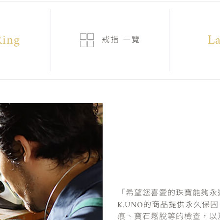
Ring
La
戒指
一覽
「希望您喜愛的珠寶能夠永
K.UNO的商品提供永久保
痕、寶石鬆脫等的檢查，以