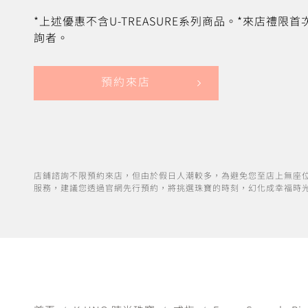
*上述優惠不含U-TREASURE系列商品。*來店禮限
詢者。
預約來店
店鋪諮詢不限預約來店，但由於假日人潮較多，為避免您至店上無座
服務，建議您透過官網先行預約，將挑選珠寶的時刻，幻化成幸福時