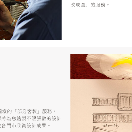
改戒圍」的服務。
或圖樣的「部分客製」服務，
師將為您繪製不限張數的設計
往各門市欣賞設計成果。