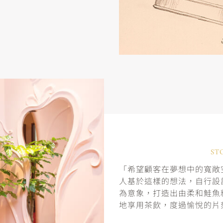
ST
「希望顧客在夢想中的寬敞空
人基於這樣的想法，自行設
為意象，打造出由柔和鮭魚
地享用茶飲，度過愉悅的片