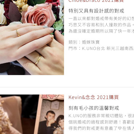
特別又具有設計感的對戒
一直以來都對婚戒帶有美好的幻
巧思又不容易和別人撞款的作品
為還沒確定婚期所以隔了快一年才
類別：婚嫁珠寶
門市：K.UNO台北 新光三越南
Kevin&念念 2021購買
刻有毛小孩的溫馨對戒
K.UNO的服務非常親切體貼，很
個挑婚戒的過程感到舒適！喜歡
得我們的對戒更有意義了💛在情人