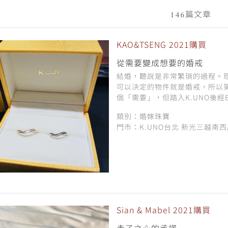
146篇文章
KAO&TSENG 2021購買
從需要變成想要的婚戒
結婚，聽說是非常繁瑣的過程。
可以決定的物件就是婚戒，所以
個「需要」，但踏入K.UNO後經Em
類別：婚嫁珠寶
門市：K.UNO台北 新光三越南
Sian & Mabel 2021購買
赤子之心的承諾