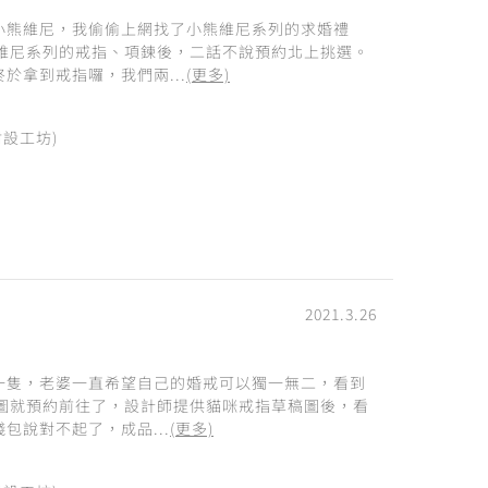
小熊維尼，我偷偷上網找了小熊維尼系列的求婚禮
熊維尼系列的戒指、項鍊後，二話不說預約北上挑選。
於拿到戒指囉，我們兩...
(更多)
附設工坊)
2021.3.26
一隻，老婆一直希望自己的婚戒可以獨一無二，看到
計圖就預約前往了，設計師提供貓咪戒指草稿圖後，看
包說對不起了，成品...
(更多)