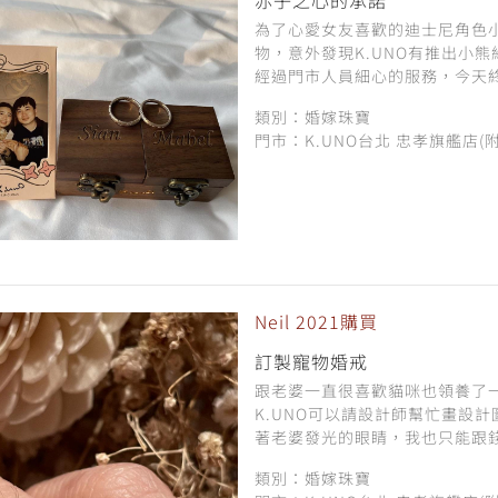
為了心愛女友喜歡的迪士尼角色
物，意外發現K.UNO有推出小
經過門市人員細心的服務，今天終
類別：婚嫁珠寶
門市：K.UNO台北 忠孝旗艦店(
Neil 2021購買
訂製寵物婚戒
跟老婆一直很喜歡貓咪也領養了
K.UNO可以請設計師幫忙畫設
著老婆發光的眼睛，我也只能跟錢
類別：婚嫁珠寶