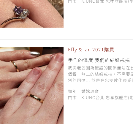
門市：K.UNO台北 忠孝旗艦店(
Effy & Ian 2021購買
手作的溫度 我們的結婚戒指
我與老公因為簽證的關係無法在
個獨一無二的結婚戒指，不需要
別的回憶... 於是在忠孝敦化尋覓
類別：婚嫁珠寶
門市：K.UNO台北 忠孝旗艦店(