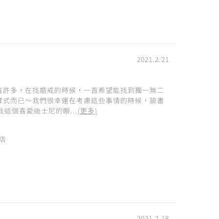
2021.2.21
有許多，在找婚戒的時候，一直希望能找到獨一無二
樣式而已～我們很幸運在考慮這些事情的時候，臉書
我這個喜愛迪士尼的眼...
(更多)
西店
2021.2.18