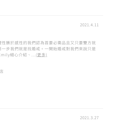
2021.4.11
理性勝於感性的我們認為首要必需品且又只要雙方就
第一步我們就是找婚戒。一開始婚戒對我們來說只是
ily細心介紹、...
(更多)
西店
2021.3.27