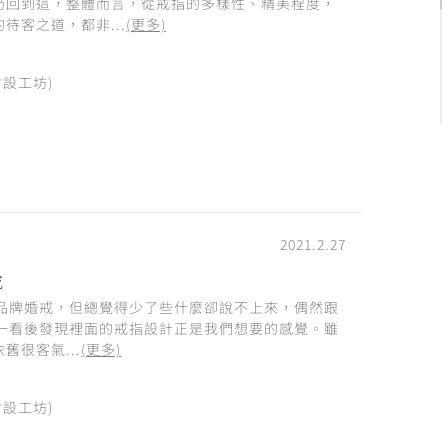
仍回到這，整體而言，從戒指的多樣性、精美程度，
待客之道，都非...
(更多)
附設工坊)
2021.2.27
戒
系品牌婚戒，但總覺得少了些什麼卻說不上來，偶然跟
門一看後發現裡面的戒指設計正是我們想要的感覺。雖
舊很客氣...
(更多)
附設工坊)