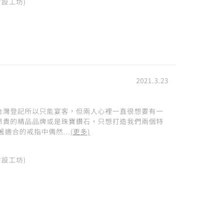
附設工坊)
2021.3.23
台灣登記所以只能宴客，但兩人心裡一直很想要有一
昂貴的精品品牌或是珠寶鑽石，只想打造我們兩個特
著適合的戒指中偶然...
(更多)
附設工坊)