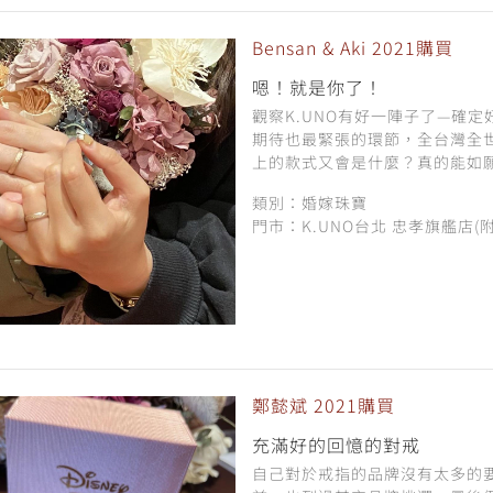
Bensan & Aki 2021購買
嗯！就是你了！
觀察K.UNO有好一陣子了—確
期待也最緊張的環節，全台灣全
上的款式又會是什麼？真的能如願
類別：婚嫁珠寶
門市：K.UNO台北 忠孝旗艦店(
鄭懿斌 2021購買
充滿好的回憶的對戒
自己對於戒指的品牌沒有太多的要求