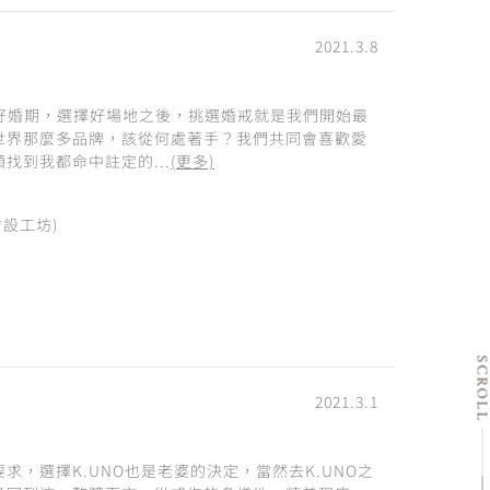
2021.3.8
定好婚期，選擇好場地之後，挑選婚戒就是我們開始最
世界那麼多品牌，該從何處著手？我們共同會喜歡愛
找到我都命中註定的...
(更多)
附設工坊)
SCRO
2021.3.1
，選擇K.UNO也是老婆的決定，當然去K.UNO之