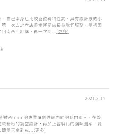
想，自己本身也比較喜歡獨特性高、具有設計感的小
。第一次去忠孝店很幸運是店長為我們服務，當初因
回南西店訂購，再一次到...
(更多)
西店
2021.2.14
謝謝Wennie的專業讓個性較內向的我們兩人，在整
這款精緻的簍空設計，再加上客製化的貓咪圖案，覺
節當天拿到戒...
(更多)