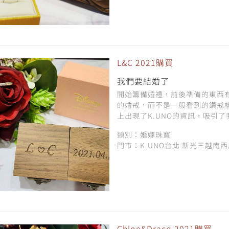
L&C 2021購買
我們要結婚了
開始籌備婚禮，前後準備的東西
的婚戒，而不是一般看到的鑽戒
上出現了K.UNO的資訊，吸引了
類別：婚嫁珠寶
門市：K.UNO台北 新光三越南
Chloe&Draco 2021購買