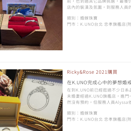
前，也到過其它品牌挑選，最後
店內的裝潢及氛圍，到服務人員的
類別：婚嫁珠寶
門市：K.UNO台北 忠孝旗艦店(
Ricky&Rose 2021購買
在K.UNO完成心中的夢想婚
在到K.UNO前已經逛過不少日
未婚妻經過K.UNO旗艦店，進
然沒有預約，但服務人員Alyssa依
類別：婚嫁珠寶
門市：K.UNO台北 忠孝旗艦店(