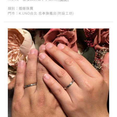
類別：婚嫁珠寶
門市：K.UNO台北 忠孝旗艦店(附設工坊)