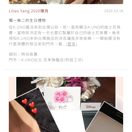
Lilies Yang 2020購買
2020.10.18
獨一無二的生日禮物
從K.UNO還沒來到台灣以前，就一直有關注K.UNO的迪士尼珠
寶，當時就決定有一天也要訂製屬於自己的迪士尼珠寶，後來
得知K.UNO來到台灣展店的消息讓我非常高興。一開始還沒有
什麼具體的想法來到門市，看...
(更多)
類別：時尚珠寶
門市：K.UNO台北 忠孝旗艦店(附設工坊)