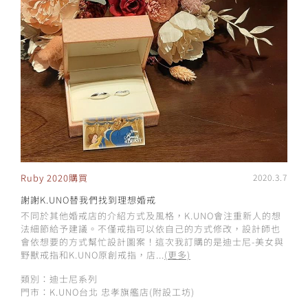
Ruby 2020購買
2020.3.7
謝謝K.UNO替我們找到理想婚戒
不同於其他婚戒店的介紹方式及風格，K.UNO會注重新人的想
法細節給予建議。不僅戒指可以依自己的方式修改，設計師也
會依想要的方式幫忙設計圖案！這次我訂購的是迪士尼-美女與
野獸戒指和K.UNO原創戒指，店...
(更多)
類別：迪士尼系列
門市：K.UNO台北 忠孝旗艦店(附設工坊)