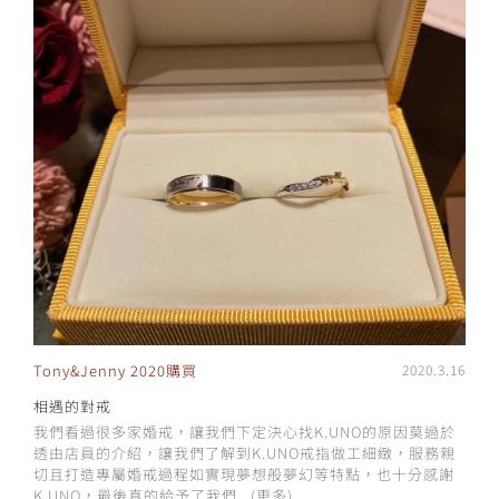
Tony&Jenny 2020購買
2020.3.16
相遇的對戒
我們看過很多家婚戒，讓我們下定決心找K.UNO的原因莫過於
透由店員的介紹，讓我們了解到K.UNO戒指做工細緻，服務親
切且打造專屬婚戒過程如實現夢想般夢幻等特點，也十分感謝
K.UNO，最後真的給予了我們...
(更多)