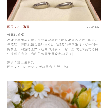
圈圈 2019購買
2019.12.7
美麗的婚戒
謝謝笑容甜美可愛，服務非常親切的暄茹💕細心又耐心的為我
們講解，很開心這次能夠來K.UNO訂製我們的婚戒。從一開始
的構圖，到選擇圖案、戒內的刻字，一點一點的完成我們心目
中夢想的戒指，店內的氛圍及擺設也...
(更多)
類別：迪士尼系列
門市：K.UNO台北 忠孝旗艦店(附設工坊)