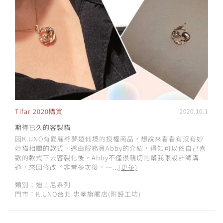
Tifar 2020購買
2020.10.1
期待已久的客製貓
因K.UNO有愛麗絲夢遊仙境的授權商品，想說來看看有沒有妙
妙貓相關的款式，透由服務員Abby的介紹，得知可以依自己喜
歡的款式下去客製化後，Abby不僅很親切的幫我跟設計師溝
通，來回修改了非常多次後，一...
(更多)
類別：迪士尼系列
門市：K.UNO台北 忠孝旗艦店(附設工坊)