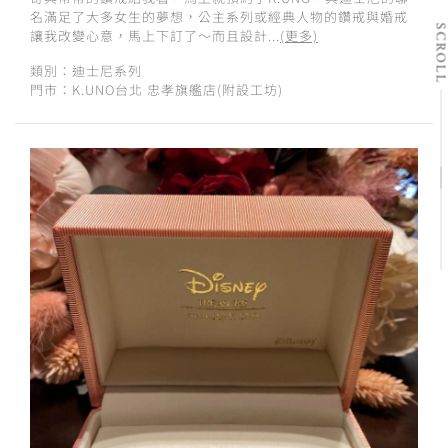
名滿足了大多女生的夢想，公主系列或經典人物的鑽戒與婚戒
SCRO
讓我改變心意，馬上下訂了～而且設計...
(更多)
類別：迪士尼系列
門市：K.UNO台北 忠孝旗艦店(附設工坊)