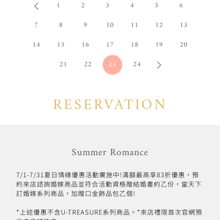
1
2
3
4
5
6
7
8
9
10
11
12
13
14
15
16
17
18
19
20
21
22
23
24
RESERVATION
Summer Romance
7/1-7/31夏日情緣優惠活動實施中!滿額最高享83折優惠，預
約來店諮詢婚嫁商品並符合活動資格贈結婚書約乙份，當天下
訂婚嫁系列商品，加贈口金飾品包乙個!
*上述優惠不含U-TREASURE系列商品。*來店禮限首次官網預