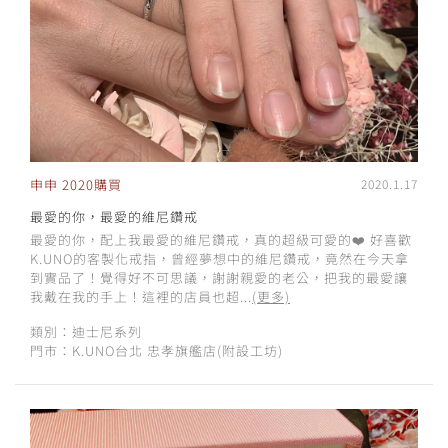
申申 2020購買
2020.1.17
最愛的你，最愛的維尼鑽戒
最愛的你，配上我最愛的維尼鑽戒，真的超級可愛的❤️ 好喜歡
K.UNO的客製化戒指，曾經夢想中的維尼鑽戒，竟然在今天拿
到實品了！覺得好不可思議，謝謝親愛的老公，把我的最愛讓
我戴在我的手上！這裡的店員也超...
(更多)
類別：迪士尼系列
門市：K.UNO台北 忠孝旗艦店(附設工坊)