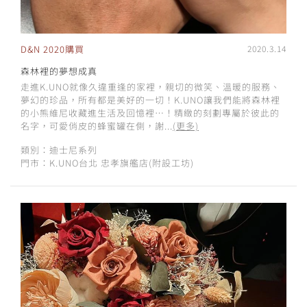
D&N 2020購買
2020.3.14
森林裡的夢想成真
走進K.UNO就像久違重逢的家裡，親切的微笑、溫暖的服務、
夢幻的珍品，所有都是美好的一切！K.UNO讓我們能將森林裡
的小熊維尼收藏進生活及回憶裡⋯！精緻的刻劃專屬於彼此的
名字，可愛俏皮的蜂蜜罐在側，謝...
(更多)
類別：迪士尼系列
門市：K.UNO台北 忠孝旗艦店(附設工坊)