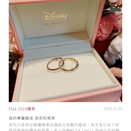
Elsa 2019購買
2019.12.29
我的專屬婚戒-奇奇和蒂蒂
原先只是想在銀樓簡單挑選與日常戴的婚戒，有天老公找了奇
奇與蒂蒂的鑽戒給我看，馬上就預約了K.UNO，與迪士尼的聯