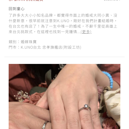
回到童心
了許多大大小小知名品牌，都覺得市面上的婚戒大同小異、沒
什麼新意，很早前就注意到K.UNO，剛好在我們計畫結婚時，
在台北也有店了！為了一生中唯一的婚戒，不辭千里從高雄上
來台北挑款式，在這裡也找到一見鍾情...
(更多)
類別：婚嫁珠寶
門市：K.UNO台北 忠孝旗艦店(附設工坊)