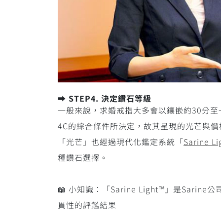
➡️ STEP4. 決定鑽石等級
一般來說，求婚戒指大多會以鑲嵌約30分至
4C的綜合條件所決定，故其呈現的光芒與價
「光芒」也經過現代化鑑定系統「
Sarine L
種鑽石選擇。
📖 小知識：「Sarine Light™」
貫性的評鑑結果