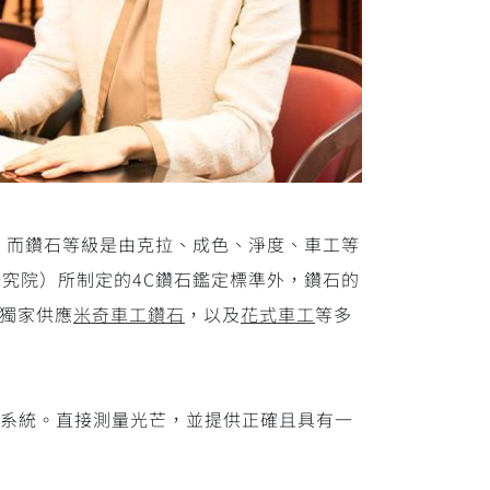
。而鑽石等級是由克拉、成色、淨度、車工等
研究院）所制定的4C鑽石鑑定標準外，鑽石的
亦獨家供應
米奇車工鑽石
，以及
花式車工
等多
）的評鑑系統。直接測量光芒，並提供正確且具有一