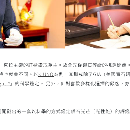
一克拉主鑽的
訂婚鑽戒
為主。故會先從鑽石等級的挑選開始
格也就會不同。以
K.UNO
為例，其鑽戒除了GIA（美國寶石
ight™
」的科學鑑定。 另外，針對喜歡多樣化選擇的顧客，
是Sarine公司開發出的一套以科學的方式鑑定鑽石光芒（光性能