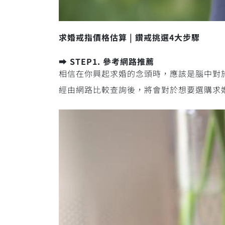
求婚戒指價格估算 | 鑽戒挑選4大步驟
➡️ STEP1. 參考網路推薦
相信在你興起求婚的念頭時，應該是腦中對
經由網路比較查詢後，將會對於想要選購求