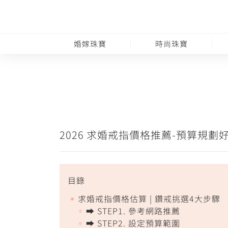
婚嫁珠寶
時尚珠寶
2026 求婚戒指價格推薦-預算規
目錄
求婚戒指價格估算 | 鑽戒挑選4大步驟
➡️ STEP1. 參考網路推薦
➡️ STEP2. 設定預算範圍