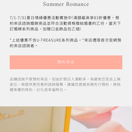
Summer Romance
7/1-7/31夏日情緣優惠活動實施中!滿額最高享83折優惠，預
約來店諮詢婚嫁商品並符合活動資格贈結婚書約乙份，當天下
訂婚嫁系列商品，加贈口金飾品包乙個!
*上述優惠不含U-TREASURE系列商品。*來店禮限首次官網預
約來店諮詢者。
預約來店
店鋪諮詢不限預約來店，但由於假日人潮較多，為避免您至店上無
座位，與提供更完善的諮詢服務，建議您透過官網先行預約，將挑
選珠寶的時刻，幻化成幸福時光。