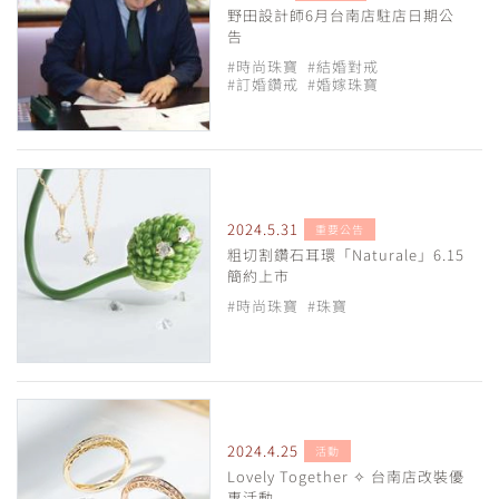
野田設計師6月台南店駐店日期公
告
#時尚珠寶
#結婚對戒
#訂婚鑽戒
#婚嫁珠寶
2024.5.31
重要公告
粗切割鑽石耳環「Naturale」6.15
簡約上市
#時尚珠寶
#珠寶
2024.4.25
活動
Lovely Together ✧ 台南店改裝優
惠活動