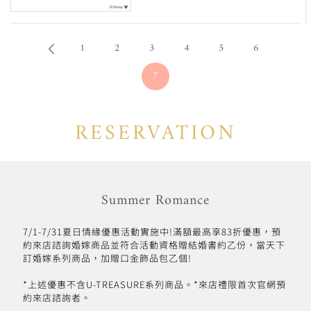
1
2
3
4
5
6
7
RESERVATION
Summer Romance
7/1-7/31夏日情緣優惠活動實施中!滿額最高享83折優惠，預
約來店諮詢婚嫁商品並符合活動資格贈結婚書約乙份，當天下
訂婚嫁系列商品，加贈口金飾品包乙個!
*上述優惠不含U-TREASURE系列商品。*來店禮限首次官網預
約來店諮詢者。