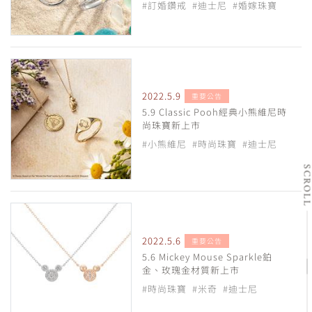
#訂婚鑽戒
#迪士尼
#婚嫁珠寶
2022.5.9
重要公告
5.9 Classic Pooh經典小熊維尼時
尚珠寶新上市
#小熊維尼
#時尚珠寶
#迪士尼
SCRO
2022.5.6
重要公告
5.6 Mickey Mouse Sparkle鉑
金、玫瑰金材質新上市
#時尚珠寶
#米奇
#迪士尼