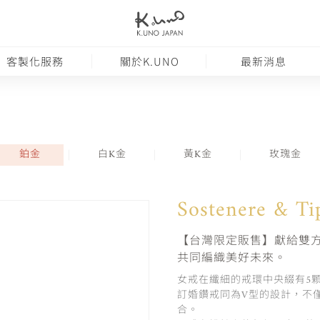
客製化服務
關於K.UNO
最新消息
鉑金
白K金
黃K金
玫瑰金
Sostenere & 
【台灣限定販售】獻給雙
共同編織美好未來。
女戒在纖細的戒環中央綴有5
訂婚鑽戒同為V型的設計，不
合。