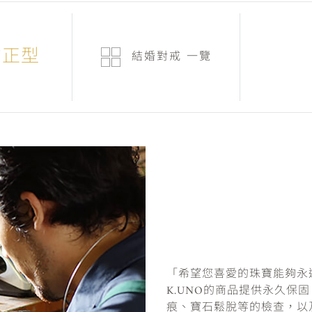
側方正型
結婚對戒
一覽
「希望您喜愛的珠寶能夠永
K.UNO的商品提供永久保
痕、寶石鬆脫等的檢查，以