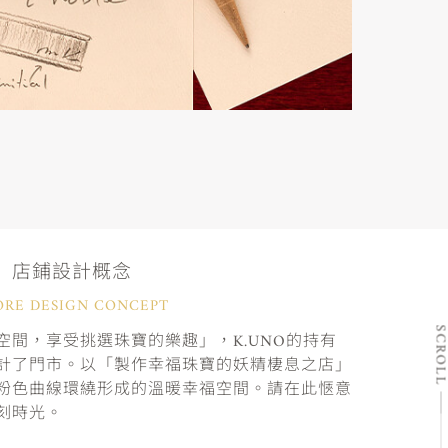
店鋪設計概念
ORE DESIGN CONCEPT
SCRO
間，享受挑選珠寶的樂趣」，K.UNO的持有
計了門市。以「製作幸福珠寶的妖精棲息之店」
粉色曲線環繞形成的溫暖幸福空間。請在此愜意
刻時光。