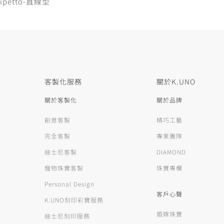
 Tipetto-直線型
客製化服務
關於K.UNO
關於客製化
關於品牌
創意客製
精巧工藝
完全客製
專業團隊
迪士尼客製
DIAMOND
寵物珠寶客製
珠寶專欄
Personal Design
客戶心聲
K.UNO刻印彩寶服務
婚嫁珠寶
迪士尼刻印服務