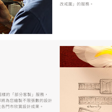
改戒圍」的服務。
或圖樣的「部分客製」服務，
師將為您繪製不限張數的設計
往各門市欣賞設計成果。