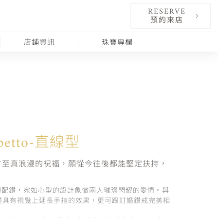
RESERVE
預約來店
店鋪資訊
珠寶專欄
Tipetto-直線型
方至真浪漫的祝福，願從今往後都能堅定扶持，
顆配鑽，宛如心型的設計象徵兩人璀璨閃耀的愛情。與
僅具有視覺上延長手指的效果，更可跟訂婚鑽戒完美相