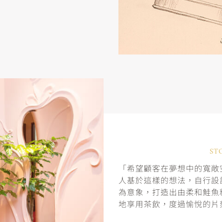
ST
「希望顧客在夢想中的寬敞空
人基於這樣的想法，自行設
為意象，打造出由柔和鮭魚
地享用茶飲，度過愉悅的片