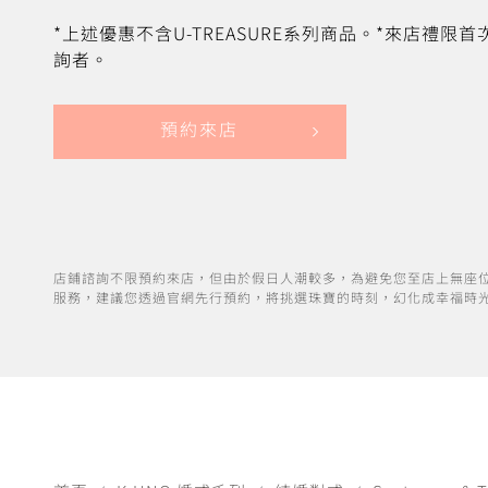
*上述優惠不含U-TREASURE系列商品。*來店禮限
詢者。
預約來店
店鋪諮詢不限預約來店，但由於假日人潮較多，為避免您至店上無座
服務，建議您透過官網先行預約，將挑選珠寶的時刻，幻化成幸福時