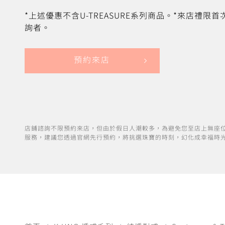
*上述優惠不含U-TREASURE系列商品。*來店禮限
詢者。
預約來店
店鋪諮詢不限預約來店，但由於假日人潮較多，為避免您至店上無座
服務，建議您透過官網先行預約，將挑選珠寶的時刻，幻化成幸福時