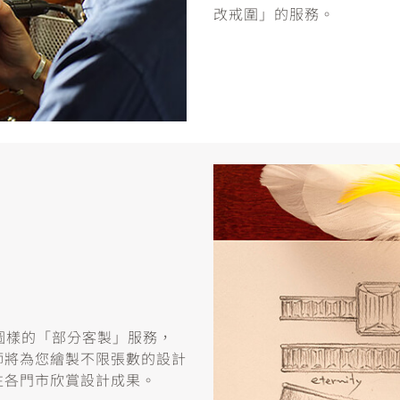
改戒圍」的服務。
或圖樣的「部分客製」服務，
師將為您繪製不限張數的設計
往各門市欣賞設計成果。