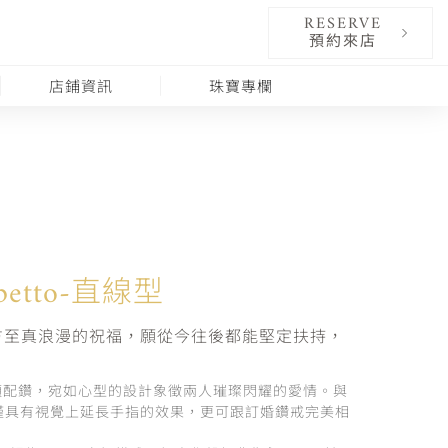
RESERVE
預約來店
店鋪資訊
珠寶專欄
Tipetto-直線型
方至真浪漫的祝福，願從今往後都能堅定扶持，
顆配鑽，宛如心型的設計象徵兩人璀璨閃耀的愛情。與
僅具有視覺上延長手指的效果，更可跟訂婚鑽戒完美相