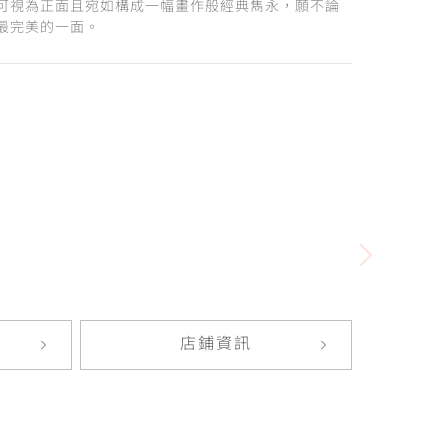
可視為正面且宛如構成一幅畫作般經典雋永，願不論
最完美的一面。
店鋪資訊