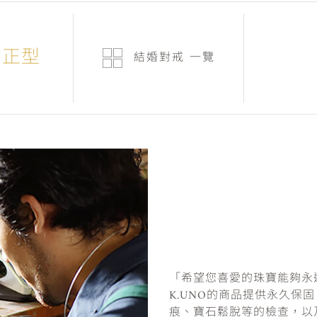
側方正型
結婚對戒
一覽
「希望您喜愛的珠寶能夠永
K.UNO的商品提供永久保
痕、寶石鬆脫等的檢查，以