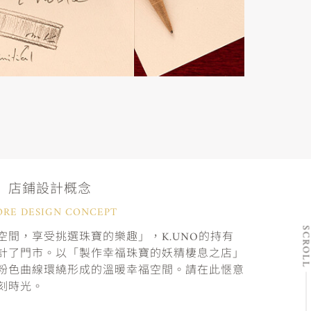
店鋪設計概念
ORE DESIGN CONCEPT
SCRO
間，享受挑選珠寶的樂趣」，K.UNO的持有
計了門市。以「製作幸福珠寶的妖精棲息之店」
粉色曲線環繞形成的溫暖幸福空間。請在此愜意
刻時光。