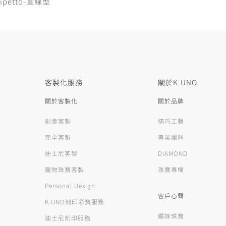
 Tipetto-直線型
客製化服務
關於K.UNO
關於客製化
關於品牌
創意客製
精巧工藝
完全客製
專業團隊
迪士尼客製
DIAMOND
寵物珠寶客製
珠寶專欄
Personal Design
客戶心聲
K.UNO刻印彩寶服務
婚嫁珠寶
迪士尼刻印服務