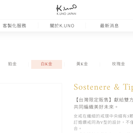
客製化服務
關於K.UNO
最新消息
鉑金
白K金
黃K金
玫瑰金
Sostenere & 
【台灣限定販售】獻給雙
共同編織美好未來。
女戒在纖細的戒環中央綴有5
訂婚鑽戒同為V型的設計，不
合。