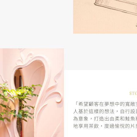
ST
「希望顧客在夢想中的寬敞空
人基於這樣的想法，自行設
為意象，打造出由柔和鮭魚
地享用茶飲，度過愉悅的片