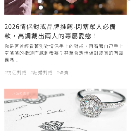
2026情侶對戒品牌推薦-閃瞎眾人必備
款，高調戴出兩人的專屬愛戀！
你是否曾經看著別對情侶手上的對戒，再看著自己手上
空蕩蕩的指頭而感到羨慕？甚至會想情侶對戒真的有需
要嗎...
#情侶對戒
#結婚對戒
#珠寶
求婚知識庫