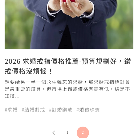
2026 求婚戒指價格推薦-預算規劃好，鑽
戒價格沒煩惱！
想要給另一半一個永生難忘的求婚，那求婚戒指絕對會
是最重要的道具。但市場上鑽戒價格有高有低，總是不
知道...
#求婚
#結婚對戒
#訂婚鑽戒
#婚禮珠寶
1
2