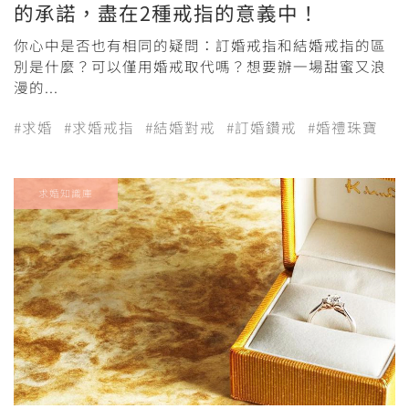
的承諾，盡在2種戒指的意義中！
你心中是否也有相同的疑問：訂婚戒指和結婚戒指的區
別是什麼？可以僅用婚戒取代嗎？想要辦一場甜蜜又浪
漫的...
#求婚
#求婚戒指
#結婚對戒
#訂婚鑽戒
#婚禮珠寶
求婚知識庫