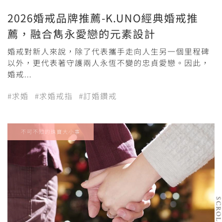
2026婚戒品牌推薦-K.UNO經典婚戒推
薦，融合雋永愛戀的元素設計
婚戒對新人來說，除了代表攜手走向人生另一個里程碑
以外，更代表著守護兩人永恆不變的忠貞愛戀。因此，
婚戒...
#求婚
#求婚戒指
#訂婚鑽戒
不可不知的珠寶大小事
SCRO