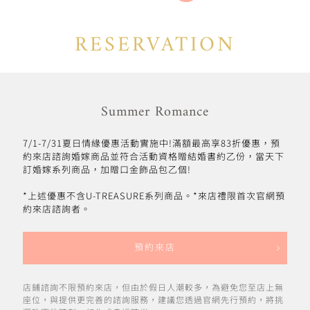
RESERVATION
Summer Romance
7/1-7/31夏日情緣優惠活動實施中!滿額最高享83折優惠，預
約來店諮詢婚嫁商品並符合活動資格贈結婚書約乙份，當天下
訂婚嫁系列商品，加贈口金飾品包乙個!
*上述優惠不含U-TREASURE系列商品。*來店禮限首次官網預
約來店諮詢者。
預約來店
店鋪諮詢不限預約來店，但由於假日人潮較多，為避免您至店上無
座位，與提供更完善的諮詢服務，建議您透過官網先行預約，將挑