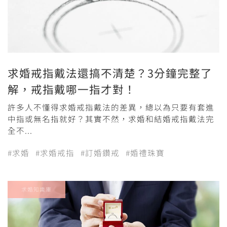
求婚戒指戴法還搞不清楚？3分鐘完整了
解，戒指戴哪一指才對！
許多人不懂得求婚戒指戴法的差異，總以為只要有套進
中指或無名指就好？其實不然，求婚和結婚戒指戴法完
全不...
#求婚
#求婚戒指
#訂婚鑽戒
#婚禮珠寶
求婚知識庫