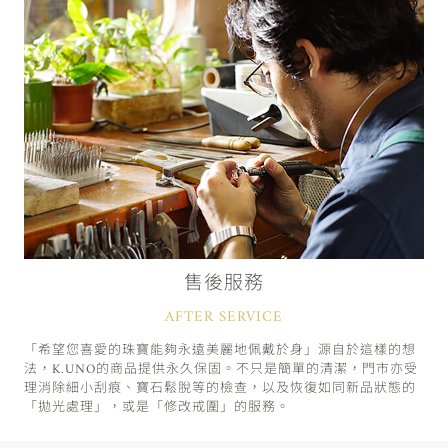
售後服務
AFTER SERVICE
「希望您喜愛的珠寶能夠永遠美麗地佩戴於身」源自於這樣的想
法，K.UNO的商品提供永久保固。不只是簡單的清潔，門市亦受
理消除細小刮痕、寶石鬆脫等的檢查，以及恢復如同新品狀態的
「拋光處理」，或是「修改戒圍」的服務。