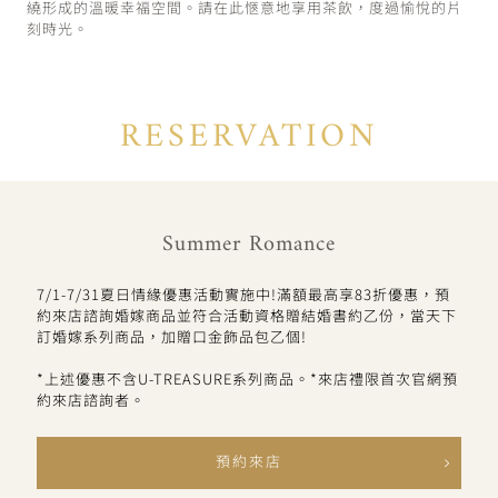
繞形成的溫暖幸福空間。請在此愜意地享用茶飲，度過愉悅的片
刻時光。
RESERVATION
Summer Romance
7/1-7/31夏日情緣優惠活動實施中!滿額最高享83折優惠，預
約來店諮詢婚嫁商品並符合活動資格贈結婚書約乙份，當天下
訂婚嫁系列商品，加贈口金飾品包乙個!
*上述優惠不含U-TREASURE系列商品。*來店禮限首次官網預
約來店諮詢者。
預約來店