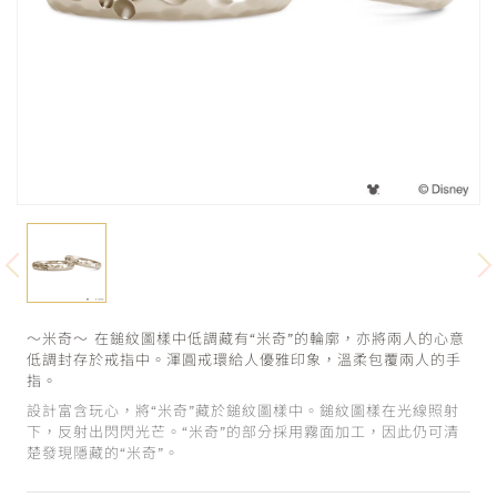
～米奇～ 在鎚紋圖樣中低調藏有“米奇”的輪廓，亦將兩人的心意
低調封存於戒指中。渾圓戒環給人優雅印象，溫柔包覆兩人的手
指。
設計富含玩心，將“米奇”藏於鎚紋圖樣中。鎚紋圖樣在光線照射
下，反射出閃閃光芒。“米奇”的部分採用霧面加工，因此仍可清
楚發現隱藏的“米奇”。