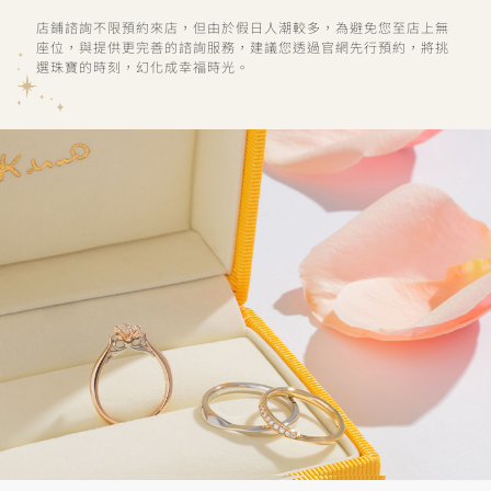
店鋪諮詢不限預約來店，但由於假日人潮較多，為避免您至店上無
座位，與提供更完善的諮詢服務，建議您透過官網先行預約，將挑
選珠寶的時刻，幻化成幸福時光。