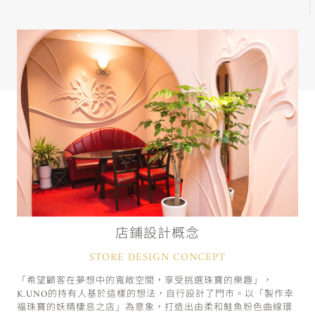
店鋪設計概念
STORE DESIGN CONCEPT
「希望顧客在夢想中的寬敞空間，享受挑選珠寶的樂趣」，
K.UNO的持有人基於這樣的想法，自行設計了門市。以「製作幸
福珠寶的妖精棲息之店」為意象，打造出由柔和鮭魚粉色曲線環