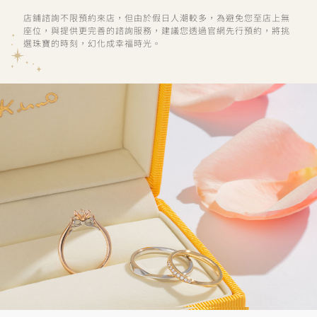
店鋪諮詢不限預約來店，但由於假日人潮較多，為避免您至店上無
座位，與提供更完善的諮詢服務，建議您透過官網先行預約，將挑
選珠寶的時刻，幻化成幸福時光。