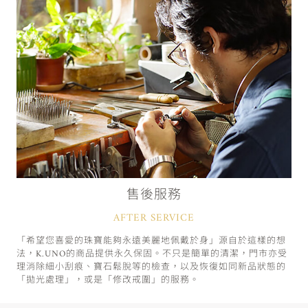
售後服務
AFTER SERVICE
「希望您喜愛的珠寶能夠永遠美麗地佩戴於身」源自於這樣的想
法，K.UNO的商品提供永久保固。不只是簡單的清潔，門市亦受
理消除細小刮痕、寶石鬆脫等的檢查，以及恢復如同新品狀態的
「拋光處理」，或是「修改戒圍」的服務。