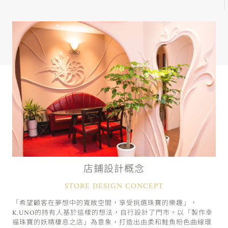
店鋪設計概念
STORE DESIGN CONCEPT
「希望顧客在夢想中的寬敞空間，享受挑選珠寶的樂趣」，
K.UNO的持有人基於這樣的想法，自行設計了門市。以「製作幸
福珠寶的妖精棲息之店」為意象，打造出由柔和鮭魚粉色曲線環