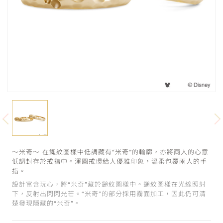
～米奇～ 在鎚紋圖樣中低調藏有“米奇”的輪廓，亦將兩人的心意
低調封存於戒指中。渾圓戒環給人優雅印象，溫柔包覆兩人的手
指。
設計富含玩心，將“米奇”藏於鎚紋圖樣中。鎚紋圖樣在光線照射
下，反射出閃閃光芒。“米奇”的部分採用霧面加工，因此仍可清
楚發現隱藏的“米奇”。