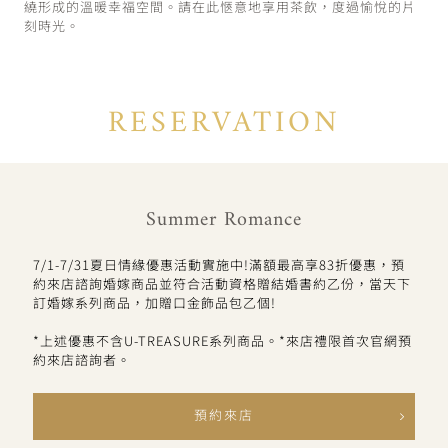
繞形成的溫暖幸福空間。請在此愜意地享用茶飲，度過愉悅的片
刻時光。
RESERVATION
Summer Romance
7/1-7/31夏日情緣優惠活動實施中!滿額最高享83折優惠，預
約來店諮詢婚嫁商品並符合活動資格贈結婚書約乙份，當天下
訂婚嫁系列商品，加贈口金飾品包乙個!
*上述優惠不含U-TREASURE系列商品。*來店禮限首次官網預
約來店諮詢者。
預約來店